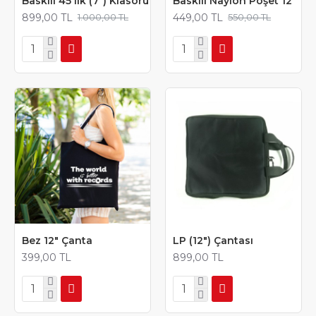
Baskılı 45'lik (7") Klasörü
Baskılı Naylon Poşet 12"
899,00 TL
449,00 TL
1.000,00 TL
550,00 TL
Bez 12" Çanta
LP (12") Çantası
399,00 TL
899,00 TL