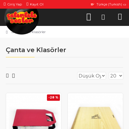
Giriş Yap
Kayıt Ol
Türkçe (Turkish)
Çanta ve Klasörler
Çanta ve Klasörler
-28 %