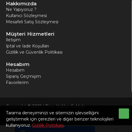
Hakkımızda
Ne Yapıyoruz ?
Kullanıcı Sözleşmesi
Mesafeli Satış Sözleşmesi
Müşteri Hizmetleri
İletişim
İptal ve İade Koşulları
Gizlilik ve Güvenlik Politikası
Hesabım
Hesabım
Sipariş Geçmişim
Favorilerim
Copyright © 2021 | Tüm Hakları Saklıdır.
Tarama deneyiminizi ve sitemizin işlevselliğini
Tek Tıkla Ödeme Kolaylığı
geliştirmek için çerezleri ve diğer benzer teknolojileri
kullanıyoruz.
Gizlilik Politikası
.
7/24 Canlı Destek