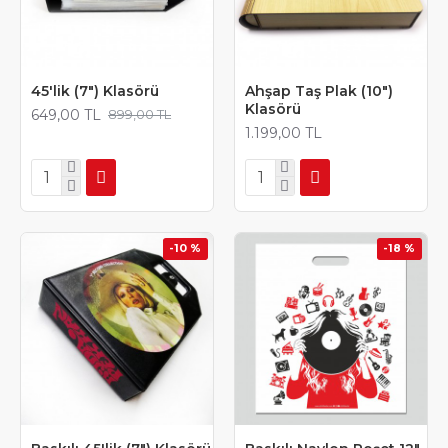
45'lik (7") Klasörü
Ahşap Taş Plak (10")
Klasörü
649,00 TL
899,00 TL
1.199,00 TL
-10 %
-18 %